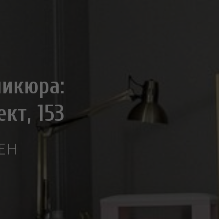
никюра:
кт, 153
ВЕН