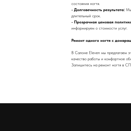
состояния ногтя.
- Долговечность результата:
Мы 
длительный срок.
- Прозрачная ценовая политик
информируем о стоимости услуг.
Ремонт одного ногтя с донара
В Салоне Eleven мы предлагаем эт
качество работы и комфортное об
Запишитесь на ремонт ногтя в СП