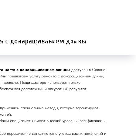
+ 7 (989) 344 19-95
тя с донаращиванием длины
ЕЗНОЕ
ОНЛАЙН-ЗАПИСЬ
го ногтя с доноращиванием длинны
доступен в Салоне
 Мы предлагаем услугу ремонта с донаращиванием длины,
и идеально. Наши мастера используют только
беспечивая долговечный и аккуратный результат.
рименяем специальные методы, которые гарантируют
ногтей.
аши специалисты имеют высокий уровень квалификации и
ое наращивание выполняется с учетом ваших пожеланий и