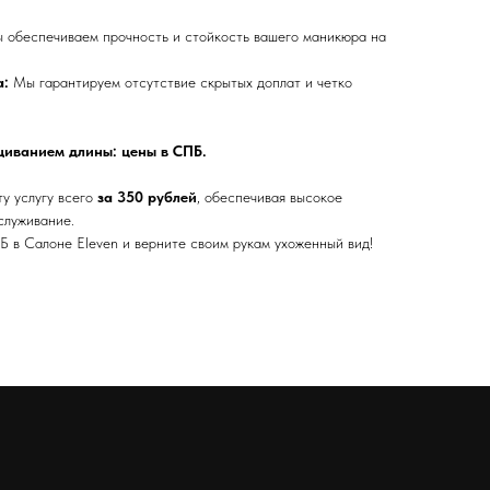
обеспечиваем прочность и стойкость вашего маникюра на
а:
Мы гарантируем отсутствие скрытых доплат и четко
щиванием длины: цены в СПБ.
у услугу всего
за 350 рублей
, обеспечивая высокое
служивание.
Б в Салоне Eleven и верните своим рукам ухоженный вид!