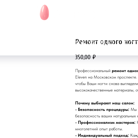
Ремонт одного ног
АКЦИИ
ГАРАНТИЯ
ПОРТФОЛИО
ПОЛ
350,00
₽
Профессиональный
ремонт одно
Eleven на Московском проспекте.
чтобы Ваши ногти снова выглядел
высококачественные материалы, о
Почему выбирают наш салон:
- Безопасность процедуры:
Мы п
безопасность ваших натуральных 
- Профессионализм мастеров:
Н
многолетний опыт работы.
- Индивидуальный подход:
Кажд